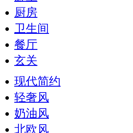
厨房
卫生间
餐厅
玄关
现代简约
轻奢风
奶油风
北欧风