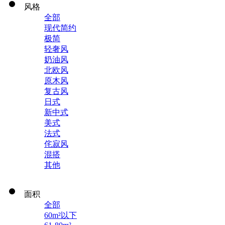
风格
全部
现代简约
极简
轻奢风
奶油风
北欧风
原木风
复古风
日式
新中式
美式
法式
侘寂风
混搭
其他
面积
全部
60m²以下