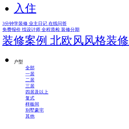
入住
3分钟学装修
业主日记
在线问答
免费报价
找设计师
全程质检
装修分期
装修案例
北欧风风格装修
户型
全部
一居
二居
三居
四居及以上
复式
样板间
别墅豪宅
其他