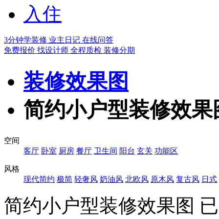
入住
3分钟学装修
业主日记
在线问答
免费报价
找设计师
全程质检
装修分期
装修效果图
简约小户型装修效果
空间
客厅
卧室
厨房
餐厅
卫生间
阳台
玄关
功能区
风格
现代简约
极简
轻奢风
奶油风
北欧风
原木风
复古风
日式
简约小户型装修效果图
已