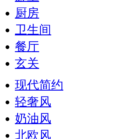
厨房
卫生间
餐厅
玄关
现代简约
轻奢风
奶油风
北欧风