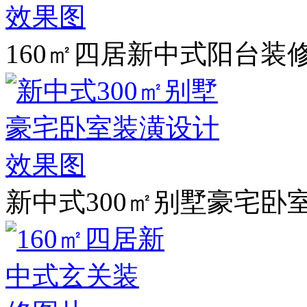
160㎡四居新中式阳台装
新中式300㎡别墅豪宅卧