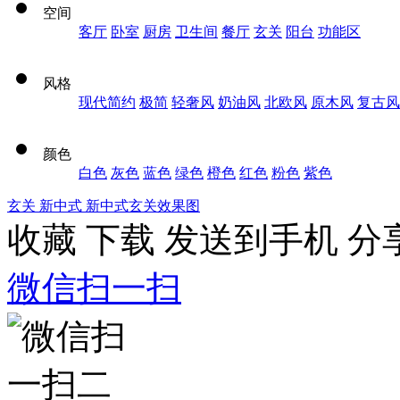
空间
客厅
卧室
厨房
卫生间
餐厅
玄关
阳台
功能区
风格
现代简约
极简
轻奢风
奶油风
北欧风
原木风
复古风
颜色
白色
灰色
蓝色
绿色
橙色
红色
粉色
紫色
玄关
新中式
新中式玄关效果图
收藏
下载
发送到手机
分
微信扫一扫