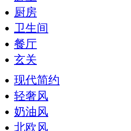
厨房
卫生间
餐厅
玄关
现代简约
轻奢风
奶油风
北欧风