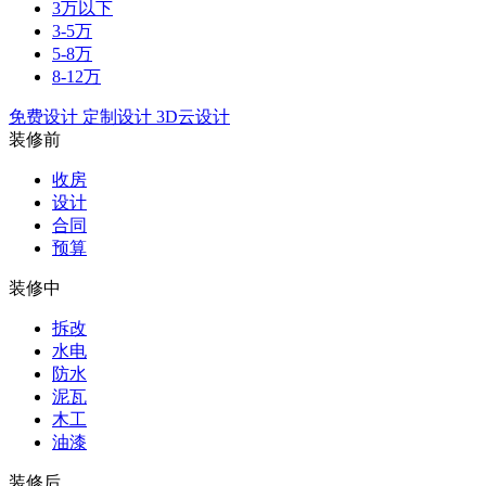
3万以下
3-5万
5-8万
8-12万
免费设计
定制设计
3D云设计
装修前
收房
设计
合同
预算
装修中
拆改
水电
防水
泥瓦
木工
油漆
装修后