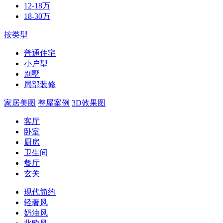
12-18万
18-30万
按类型
普通住宅
小户型
别墅
局部装修
家居美图
整屋案例
3D效果图
客厅
卧室
厨房
卫生间
餐厅
玄关
现代简约
轻奢风
奶油风