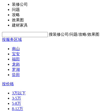
装修公司
问题
攻略
效果图
建材家具
搜装修公司/问题/攻略/效果图
按服务区域
南山
宝安
福田
龙岗
罗湖
盐田
按价格
3万以下
3-5万
5-8万
8-12万