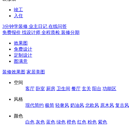
竣工
入住
3分钟学装修
业主日记
在线问答
免费报价
找设计师
全程质检
装修分期
效果图
免费设计
定制设计
图满意
装修效果图
家居美图
空间
客厅
卧室
厨房
卫生间
餐厅
玄关
阳台
功能区
风格
现代简约
极简
轻奢风
奶油风
北欧风
原木风
复古风
颜色
白色
灰色
蓝色
绿色
橙色
红色
粉色
紫色