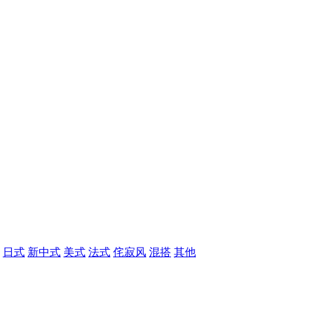
日式
新中式
美式
法式
侘寂风
混搭
其他