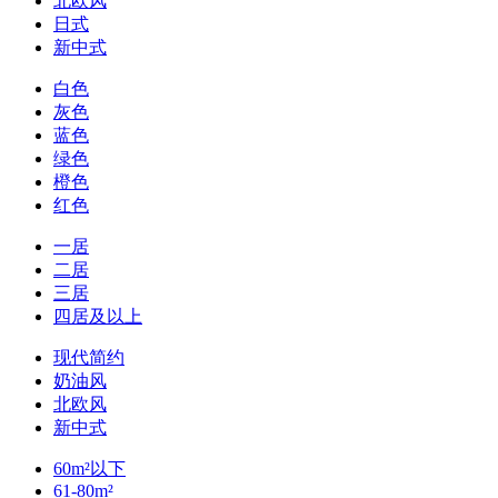
北欧风
日式
新中式
白色
灰色
蓝色
绿色
橙色
红色
一居
二居
三居
四居及以上
现代简约
奶油风
北欧风
新中式
60m²以下
61-80m²