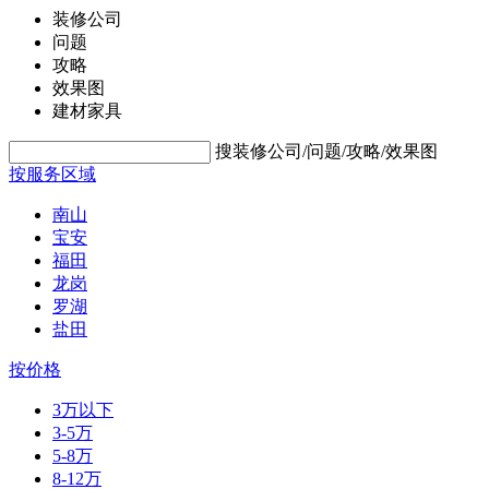
装修公司
问题
攻略
效果图
建材家具
搜装修公司/问题/攻略/效果图
按服务区域
南山
宝安
福田
龙岗
罗湖
盐田
按价格
3万以下
3-5万
5-8万
8-12万