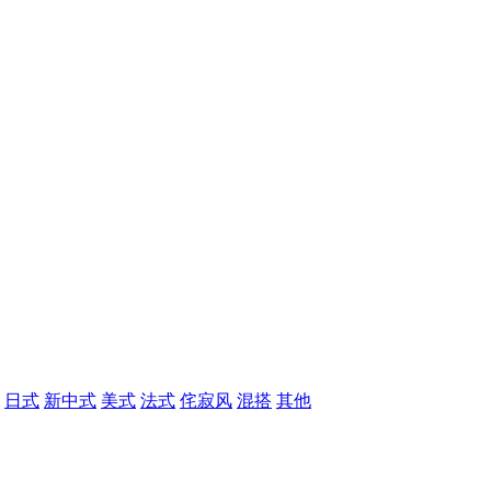
日式
新中式
美式
法式
侘寂风
混搭
其他