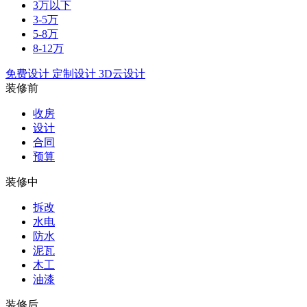
3万以下
3-5万
5-8万
8-12万
免费设计
定制设计
3D云设计
装修前
收房
设计
合同
预算
装修中
拆改
水电
防水
泥瓦
木工
油漆
装修后