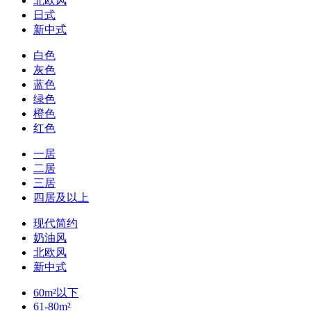
北欧风
日式
新中式
白色
灰色
蓝色
绿色
橙色
红色
一居
二居
三居
四居及以上
现代简约
奶油风
北欧风
新中式
60m²以下
61-80m²