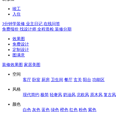
竣工
入住
3分钟学装修
业主日记
在线问答
免费报价
找设计师
全程质检
装修分期
效果图
免费设计
定制设计
图满意
装修效果图
家居美图
空间
客厅
卧室
厨房
卫生间
餐厅
玄关
阳台
功能区
风格
现代简约
极简
轻奢风
奶油风
北欧风
原木风
复古风
颜色
白色
灰色
蓝色
绿色
橙色
红色
粉色
紫色