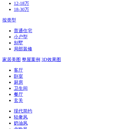
12-18万
18-30万
按类型
普通住宅
小户型
别墅
局部装修
家居美图
整屋案例
3D效果图
客厅
卧室
厨房
卫生间
餐厅
玄关
现代简约
轻奢风
奶油风