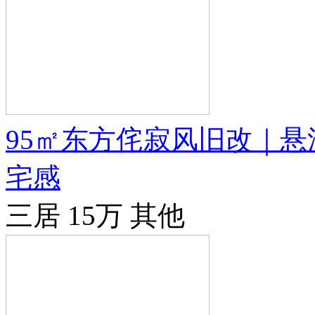
95㎡东方侘寂风旧改｜
宅感
三居
15万
其他