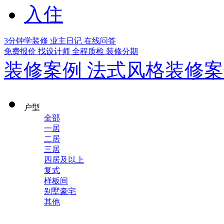
入住
3分钟学装修
业主日记
在线问答
免费报价
找设计师
全程质检
装修分期
装修案例
法式风格装修案
户型
全部
一居
二居
三居
四居及以上
复式
样板间
别墅豪宅
其他