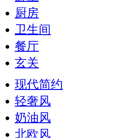
厨房
卫生间
餐厅
玄关
现代简约
轻奢风
奶油风
北欧风