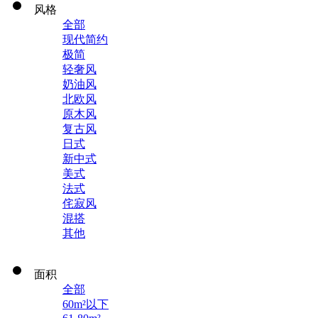
风格
全部
现代简约
极简
轻奢风
奶油风
北欧风
原木风
复古风
日式
新中式
美式
法式
侘寂风
混搭
其他
面积
全部
60m²以下