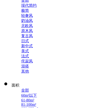
全部
现代简约
极简
轻奢风
奶油风
北欧风
原木风
复古风
日式
新中式
美式
法式
侘寂风
混搭
其他
面积
全部
60m²以下
61-80m²
81-100m²