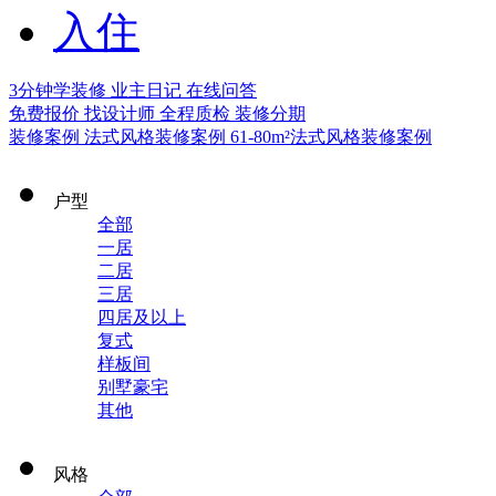
入住
3分钟学装修
业主日记
在线问答
免费报价
找设计师
全程质检
装修分期
装修案例
法式风格装修案例
61-80m²法式风格装修案例
户型
全部
一居
二居
三居
四居及以上
复式
样板间
别墅豪宅
其他
风格