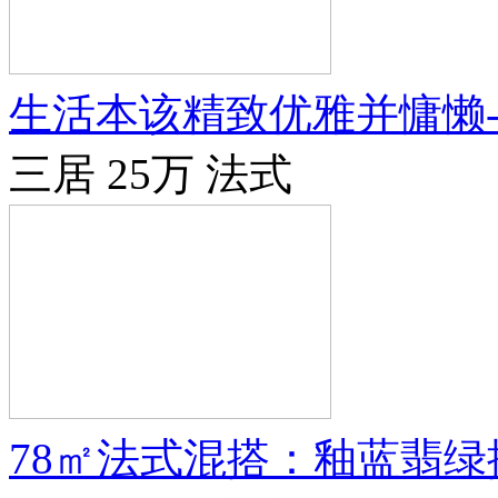
生活本该精致优雅并慵懒
三居
25万
法式
78㎡法式混搭：釉蓝翡