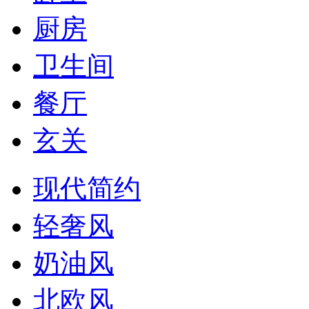
厨房
卫生间
餐厅
玄关
现代简约
轻奢风
奶油风
北欧风